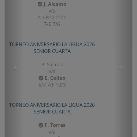
 Alcaino
L. Varela
v/s
v/s
ssandón
S. Osorio
/6 7/6
6/1 4/6 12/10
ARIO LA LIGUA 2026
COPA SCM 2026
R CUARTA
TERCERA
Salinas
A. Muhlenpfordt
v/s
v/s
. Collao
C. Rivera
7/5 10/3
6/3 6/4
ARIO LA LIGUA 2026
COPA SCM 2026
R CUARTA
TERCERA
. Torres
J. Guerra
v/s
v/s