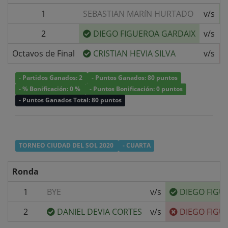
1
SEBASTIAN MARíN HURTADO
v/s
2
DIEGO FIGUEROA GARDAIX
v/s
R
Octavos de Final
CRISTIAN HEVIA SILVA
v/s
- Partidos Ganados: 2
- Puntos Ganados: 80 puntos
- % Bonificación: 0 %
- Puntos Bonificación: 0 puntos
- Puntos Ganados Total: 80 puntos
TORNEO CIUDAD DEL SOL 2020
- CUARTA
Ronda
1
BYE
v/s
DIEGO FIGU
2
DANIEL DEVIA CORTES
v/s
DIEGO FIGU