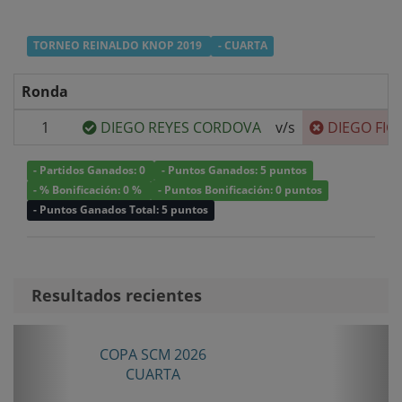
TORNEO REINALDO KNOP 2019
- CUARTA
Ronda
1
DIEGO REYES CORDOVA
v/s
DIEGO FIG
- Partidos Ganados: 0
- Puntos Ganados: 5 puntos
- % Bonificación: 0 %
- Puntos Bonificación: 0 puntos
- Puntos Ganados Total: 5 puntos
Resultados recientes
Anterior
Sigui
SCM 2026
COPA SCM 2026
UARTA
CUARTA