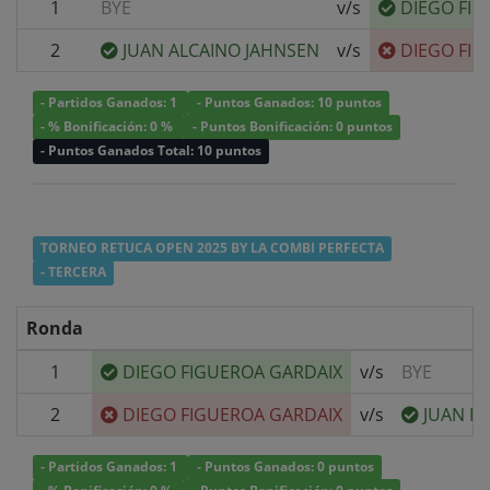
1
BYE
v/s
DIEGO FI
2
JUAN ALCAINO JAHNSEN
v/s
DIEGO FI
- Partidos Ganados: 1
- Puntos Ganados: 10 puntos
- % Bonificación: 0 %
- Puntos Bonificación: 0 puntos
- Puntos Ganados Total: 10 puntos
TORNEO RETUCA OPEN 2025 BY LA COMBI PERFECTA
- TERCERA
Ronda
1
DIEGO FIGUEROA GARDAIX
v/s
BYE
2
DIEGO FIGUEROA GARDAIX
v/s
JUAN I
- Partidos Ganados: 1
- Puntos Ganados: 0 puntos