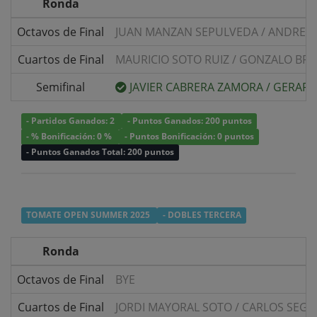
Ronda
Octavos de Final
JUAN MANZAN SEPULVEDA
/
ANDRES 
Cuartos de Final
MAURICIO SOTO RUIZ
/
GONZALO BRI
Semifinal
JAVIER CABRERA ZAMORA
/
GERARD
- Partidos Ganados: 2
- Puntos Ganados: 200 puntos
- % Bonificación: 0 %
- Puntos Bonificación: 0 puntos
- Puntos Ganados Total: 200 puntos
TOMATE OPEN SUMMER 2025
- DOBLES TERCERA
Ronda
Octavos de Final
BYE
Cuartos de Final
JORDI MAYORAL SOTO
/
CARLOS SEGU