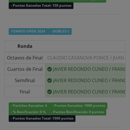
- Puntos Ganados Total: 150 puntos
TOMATE OPEN 2024
- DOBLES C
Ronda
Octavos de Final
CLAUDIO CASANOVA PONCE
/
JUAN R
Cuartos de Final
JAVIER REDONDO CUNEO
/
FRANCI
Semifinal
JAVIER REDONDO CUNEO
/
FRANCI
Final
JAVIER REDONDO CUNEO
/
FRANCI
- Partidos Ganados: 4
- Puntos Ganados: 1000 puntos
- % Bonificación: 0 %
- Puntos Bonificación: 0 puntos
- Puntos Ganados Total: 1000 puntos