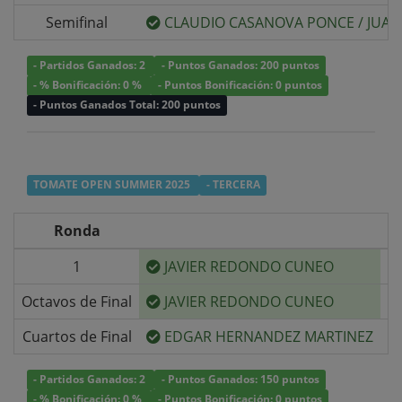
Semifinal
CLAUDIO CASANOVA PONCE
/
JUAN
- Partidos Ganados: 2
- Puntos Ganados: 200 puntos
- % Bonificación: 0 %
- Puntos Bonificación: 0 puntos
- Puntos Ganados Total: 200 puntos
TOMATE OPEN SUMMER 2025
- TERCERA
Ronda
1
JAVIER REDONDO CUNEO
v/
Octavos de Final
JAVIER REDONDO CUNEO
v/
Cuartos de Final
EDGAR HERNANDEZ MARTINEZ
v/
- Partidos Ganados: 2
- Puntos Ganados: 150 puntos
- % Bonificación: 0 %
- Puntos Bonificación: 0 puntos