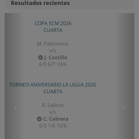
Resultados recientes
Anterior
Sigui
TORNEO ANIVERSARIO LA LIGUA 2026
SENIOR TERCERA
B. Castillo
v/s
F. Gomez
6/2 7/5
TORNEO TENIS TOUR QUINTA 2026
PRIMERA
E. Castro
v/s
I. Rubiño
6-4/1-6/11-9