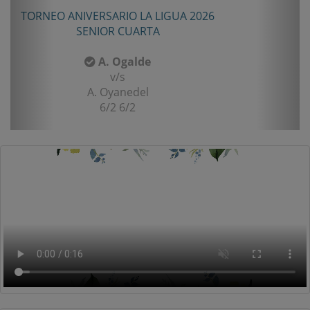
TORNEO TENIS TOUR QUINTA 2026
PRIMERA
F. Matamala
v/s
L. Palma
6-1/6-3