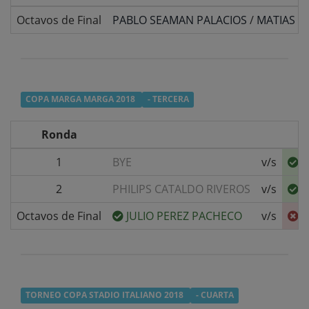
Octavos de Final
PABLO SEAMAN PALACIOS
/
MATIAS S
COPA MARGA MARGA 2018
- TERCERA
Ronda
1
BYE
v/s
P
2
PHILIPS CATALDO RIVEROS
v/s
P
Octavos de Final
JULIO PEREZ PACHECO
v/s
P
TORNEO COPA STADIO ITALIANO 2018
- CUARTA