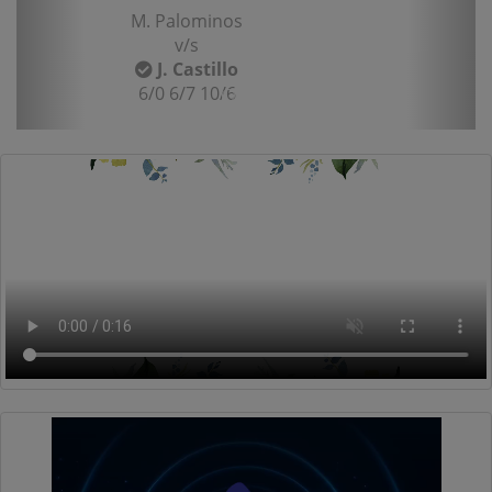
M. Palominos
v/s
J. Castillo
6/0 6/7 10/6