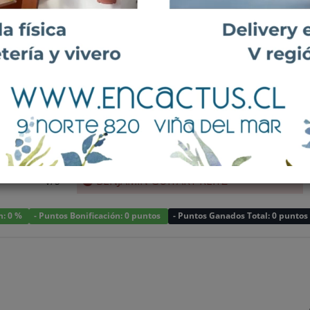
v/s
BENJAMIN GUITART REITZ
v/s
BENJAMIN GUITART REITZ
n: 0 %
- Puntos Bonificación: 0 puntos
- Puntos Ganados Total: 0 puntos