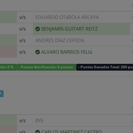
v/s
EDUARDO OTáROLA ARCAYA
v/s
BENJAMIN GUITART REITZ
v/s
ANDRES DIAZ CEPEDA
v/s
ALVARO BARRIOS FELIú
ción: 0 %
- Puntos Bonificación: 0 puntos
- Puntos Ganados Total: 200 p
A
v/s
BYE
v/s
CARLOS MARTíNEZ CASTRO