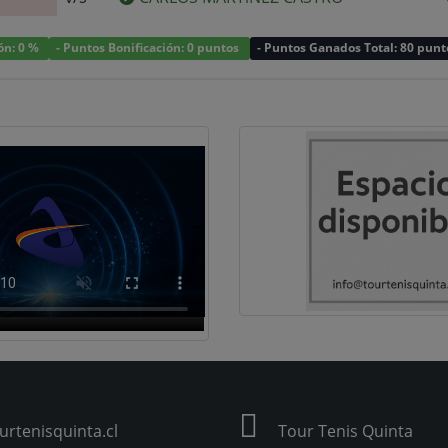
ión: 0 %
- Puntos Bonificación: 0 puntos
- Puntos Ganados Total: 80 punt
rtenisquinta.cl
Tour Tenis Quinta