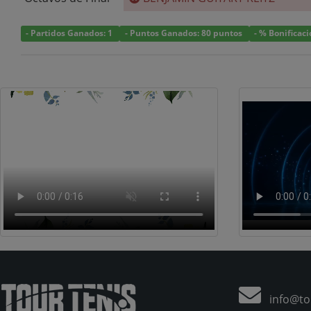
- Partidos Ganados: 1
- Puntos Ganados: 80 puntos
- % Bonificac
info@tou