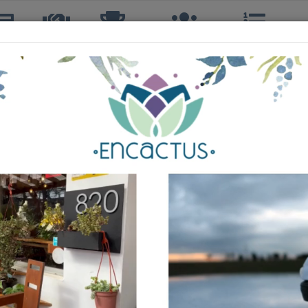
icias
TTQ
Torneos
Interclubes
Ranking
R
BENJAMIN GUITART REITZ
4º, 4ºS, 4º DOBLES
37 años
CLUB UNIÓN
258º
TERCERA
152º
CUARTA
126º
170 cm
75 kg
DIESTRO, REVÉS A UNA MANO, ESTILO: