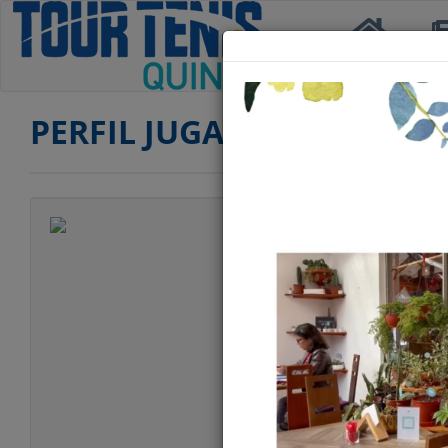
Inicio
Not
PERFIL JUGADOR
Jugador
Categoría
Edad
Club
Ranking TERCERA
Ranking SENIOR 
Ranking SENIOR 
Estatura
Peso
Estilo Juego