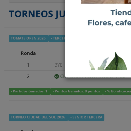
TORNEOS JUGADOS
TOMATE OPEN 2026
- TERCERA
Ronda
1
BYE
2
CHRISTIAN KOTHER ALCAYAGA
- Partidos Ganados: 1
- Puntos Ganados: 0 puntos
- % Bonificació
TORNEO CIUDAD DEL SOL 2026
- SENIOR TERCERA