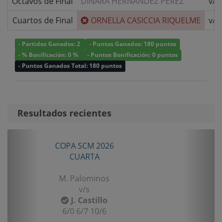
Octavos de Final
DINARA HERNANDEZ PEREZ
v/s
Cuartos de Final
ORNELLA CASICCIA RIQUELME
v/s
- Partidos Ganados: 2
- Puntos Ganados: 180 puntos
- % Bonificación: 0 %
- Puntos Bonificación: 0 puntos
- Puntos Ganados Total: 180 puntos
Resultados recientes
Anterior
Sigui
COPA SCM 2026
CUARTA
M. Palominos
v/s
J. Castillo
6/0 6/7 10/6