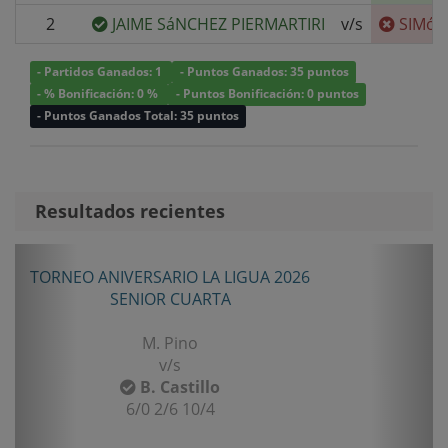
2
JAIME SáNCHEZ PIERMARTIRI
v/s
SIMóN
- Partidos Ganados: 1
- Puntos Ganados: 35 puntos
- % Bonificación: 0 %
- Puntos Bonificación: 0 puntos
- Puntos Ganados Total: 35 puntos
Resultados recientes
Anterior
Sigui
TORNEO ANIVERSARIO LA LIGUA 2026
SENIOR CUARTA
M. Pino
v/s
B. Castillo
6/0 2/6 10/4