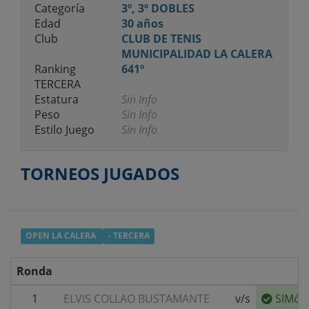
Categoría
3º, 3º DOBLES
Edad
30 años
Club
CLUB DE TENIS
MUNICIPALIDAD LA CALERA
Ranking
641º
TERCERA
Estatura
Sin Info
Peso
Sin Info
Estilo Juego
Sin Info
TORNEOS JUGADOS
OPEN LA CALERA
- TERCERA
Ronda
1
ELVIS COLLAO BUSTAMANTE
v/s
SIMóN