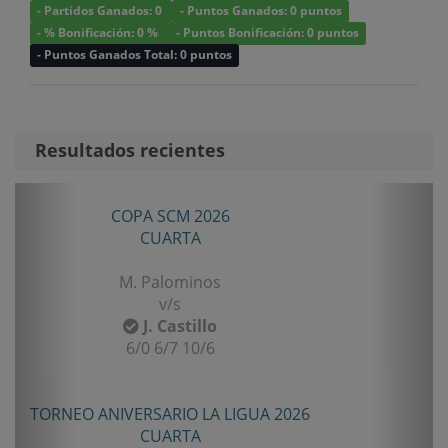
- Partidos Ganados: 0
- Puntos Ganados: 0 puntos
- % Bonificación: 0 %
- Puntos Bonificación: 0 puntos
- Puntos Ganados Total: 0 puntos
Resultados recientes
Anterior
Sigui
COPA SCM 2026
CUARTA
M. Palominos
v/s
J. Castillo
6/0 6/7 10/6
TORNEO ANIVERSARIO LA LIGUA 2026
CUARTA