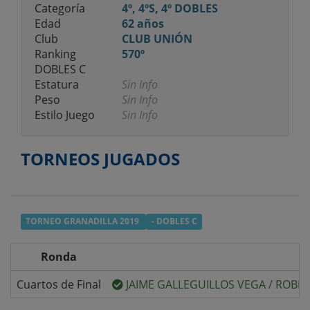
Categoría
4º, 4ºS, 4º DOBLES
Edad
62 años
Club
CLUB UNIÓN
Ranking
570º
DOBLES C
Estatura
Sin Info
Peso
Sin Info
Estilo Juego
Sin Info
TORNEOS JUGADOS
TORNEO GRANADILLA 2019
- DOBLES C
Ronda
Cuartos de Final
JAIME GALLEGUILLOS VEGA
/
ROBER