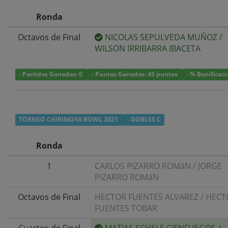
Ronda
Octavos de Final
NICOLAS SEPULVEDA MUÑOZ
/
WILSON IRRIBARRA IBACETA
- Partidos Ganados: 0
- Puntos Ganados: 45 puntos
- % Bonificac
TORNEO CHIRIMOYA BOWL 2021
- DOBLES C
Ronda
1
CARLOS PIZARRO ROMáN
/
JORGE
PIZARRO ROMáN
Octavos de Final
HECTOR FUENTES ALVAREZ
/
HECT
FUENTES TOBAR
Cuartos de Final
MATIAS SCHELE CIENFUEGOS
/