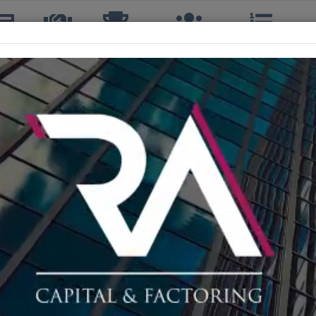
icias
TTQ
Torneos
Interclubes
Ranking
R
GUSTAVO SCHELE CIENFUEGOS
4º, 4ºS, 4º DOBLES
48 años
TOUR TENIS QUINTA
CUARTA
315º
C
204º
CUARTA
203º
Sin Info
Sin Info
Sin Info