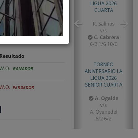
TORNEO TENIS TOUR
QUINTA 2026
PRIMERA
E. Castro
v/s
I. Rubiño
6-4/1-6/11-9
Resultado
W.O.
GANADOR
TORNEO TENIS TOUR
QUINTA 2026
PRIMERA
W.O.
PERDEDOR
F. Matamala
v/s
L. Palma
6-1/6-3