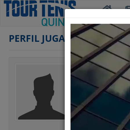
Inicio
Not
PERFIL JUGADOR
Jugador
Categoría
Edad
Club
Ranking SENIOR 
Ranking DOBLES 
Ranking DOBLES 
Estatura
Peso
Estilo Juego