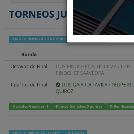
TORNEOS JUGADOS
TORNEO REINALDO KNOP 2025
- DOBLES CUARTA
Ronda
Octavos de Final
LUIS PINOCHET ALHUCEMA
/
LUIS
PINOCHET SAAVEDRA
Cuartos de Final
LUIS GAJARDO AVILA
/
FELIPE M
QUIROZ
- Partidos Ganados: 1
- Puntos Ganados: 0 puntos
- % Bonificació
TORNEO MARIO LUCO 2022
- DOBLES C