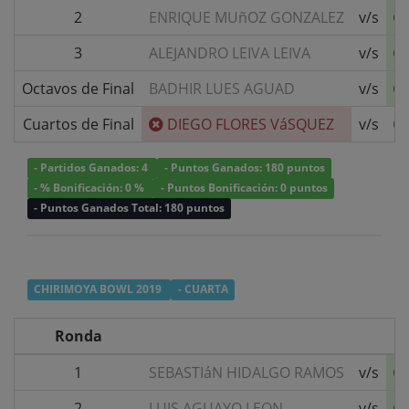
2
ENRIQUE MUñOZ GONZALEZ
v/s
3
ALEJANDRO LEIVA LEIVA
v/s
Octavos de Final
BADHIR LUES AGUAD
v/s
Cuartos de Final
DIEGO FLORES VáSQUEZ
v/s
- Partidos Ganados: 4
- Puntos Ganados: 180 puntos
- % Bonificación: 0 %
- Puntos Bonificación: 0 puntos
- Puntos Ganados Total: 180 puntos
CHIRIMOYA BOWL 2019
- CUARTA
Ronda
1
SEBASTIáN HIDALGO RAMOS
v/s
2
LUIS AGUAYO LEON
v/s