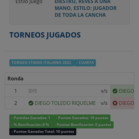
Estilo Juego
DIESTRO, REVÉS A UNA
MANO, ESTILO: JUGADOR
DE TODA LA CANCHA
TORNEOS JUGADOS
TORNEO STADIO ITALIANO 2022
- CUARTA
Ronda
1
BYE
v/s
DIEGO F
2
DIEGO TOLEDO RIQUELME
v/s
DIEGO F
- Partidos Ganados: 1
- Puntos Ganados: 10 puntos
- % Bonificación: 0 %
- Puntos Bonificación: 0 puntos
- Puntos Ganados Total: 10 puntos