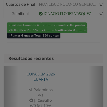
Cuartos de Final
FRANCISCO POLANCO GENERAL
v/s
Semifinal
IGNACIO FLORES VáSQUEZ
v/s
- Partidos Ganados: 4
- Puntos Ganados: 360 puntos
- % Bonificación: 0 %
- Puntos Bonificación: 0 puntos
- Puntos Ganados Total: 360 puntos
Resultados recientes
Anterior
Sigui
COPA SCM 2026
TORN
CUARTA
M. Palominos
v/s
J. Castillo
6/0 6/7 10/6