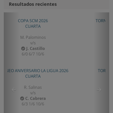
Resultados recientes
Anterior
Sigui
TORNEO ANIVERSARIO LA LIGUA 2026
SENIOR TERCERA
B. Castillo
v/s
F. Gomez
6/2 7/5
TORNEO TENIS TOUR QUINTA 2026
PRIMERA
E. Castro
v/s
I. Rubiño
6-4/1-6/11-9