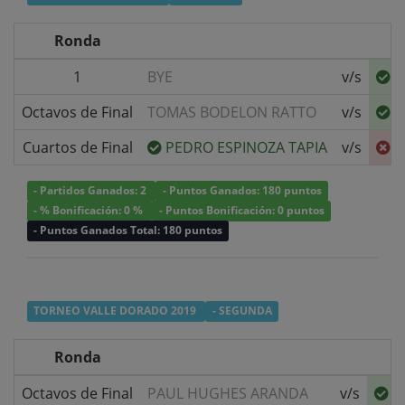
Ronda
1
BYE
v/s
I
Octavos de Final
TOMAS BODELON RATTO
v/s
I
Cuartos de Final
PEDRO ESPINOZA TAPIA
v/s
I
- Partidos Ganados: 2
- Puntos Ganados: 180 puntos
- % Bonificación: 0 %
- Puntos Bonificación: 0 puntos
- Puntos Ganados Total: 180 puntos
TORNEO VALLE DORADO 2019
- SEGUNDA
Ronda
Octavos de Final
PAUL HUGHES ARANDA
v/s
I