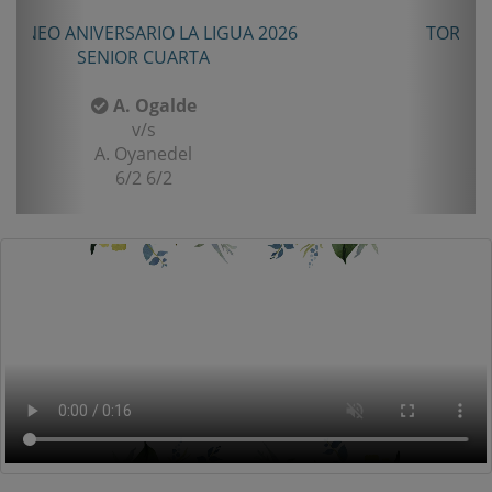
TORNEO TENIS TOUR QUINTA 2026
PRIMERA
F. Matamala
v/s
L. Palma
6-1/6-3