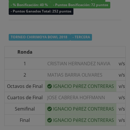
- % Bonificación: 40 %
- Puntos Bonificación: 72 puntos
- Puntos Ganados Total: 252 puntos
TORNEO CHIRIMOYA BOWL 2018
- TERCERA
Ronda
1
CRISTIAN HERNANDEZ NAVIA
v/s
2
MATIAS BARRIA OLIVARES
v/s
Octavos de Final
IGNACIO PéREZ CONTRERAS
v/s
Cuartos de Final
JOSE CABRERA HOFFMANN
v/s
Semifinal
IGNACIO PéREZ CONTRERAS
v/s
Final
IGNACIO PéREZ CONTRERAS
v/s