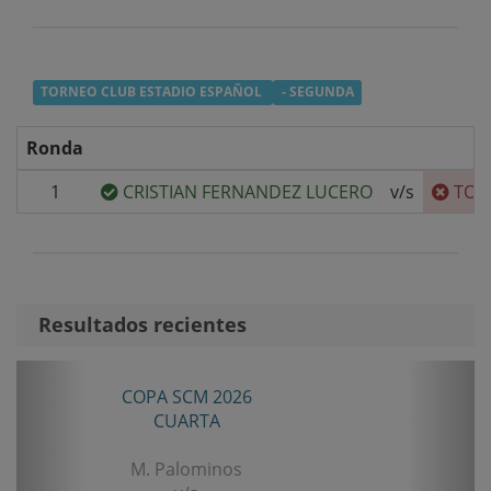
TORNEO CLUB ESTADIO ESPAÑOL
- SEGUNDA
Ronda
1
CRISTIAN FERNANDEZ LUCERO
v/s
TOM
Resultados recientes
Anterior
Sigui
2026
TORNEO ANIVERSARIO LA LIG
A
SENIOR TERCERA
inos
B. Castillo