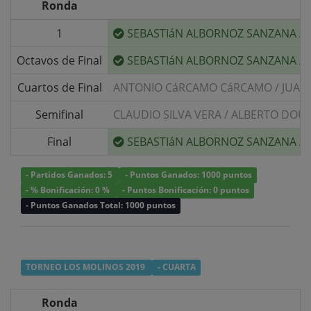
Ronda
1
SEBASTIáN ALBORNOZ SANZANA
/
Octavos de Final
SEBASTIáN ALBORNOZ SANZANA
/
Cuartos de Final
ANTONIO CáRCAMO CáRCAMO
/
JUAN
Semifinal
CLAUDIO SILVA VERA
/
ALBERTO DOUZ
Final
SEBASTIáN ALBORNOZ SANZANA
/
- Partidos Ganados: 5
- Puntos Ganados: 1000 puntos
- % Bonificación: 0 %
- Puntos Bonificación: 0 puntos
- Puntos Ganados Total: 1000 puntos
TORNEO LOS MOLINOS 2019
- CUARTA
Ronda