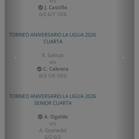
v/s
illo
F. Gomez
0/6
6/2 7/5
 LA LIGUA 2026
TORNEO TENIS TOUR QUINT
A
PRIMERA
as
E. Castro
v/s
rera
I. Rubiño
0/6
6-4/1-6/11-9
 LA LIGUA 2026
TORNEO TENIS TOUR QUINT
ARTA
PRIMERA
lde
F. Matamala
v/s
del
L. Palma
2
6-1/6-3