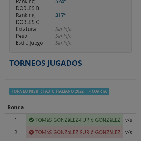
Ranking
524º
DOBLES B
Ranking
317º
DOBLES C
Estatura
Sin Info
Peso
Sin Info
Estilo Juego
Sin Info
TORNEOS JUGADOS
TORNEO NISHI STADIO ITALIANO 2022
- CUARTA
Ronda
1
TOMáS GONZáLEZ-FURIó GONZáLEZ
v/s
B
2
TOMáS GONZáLEZ-FURIó GONZáLEZ
v/s