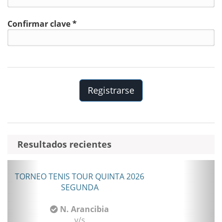
Confirmar clave *
Resultados recientes
Anterior
Sigui
TORNEO TENIS TOUR QUINTA 2026
SEGUNDA
N. Arancibia
v/s