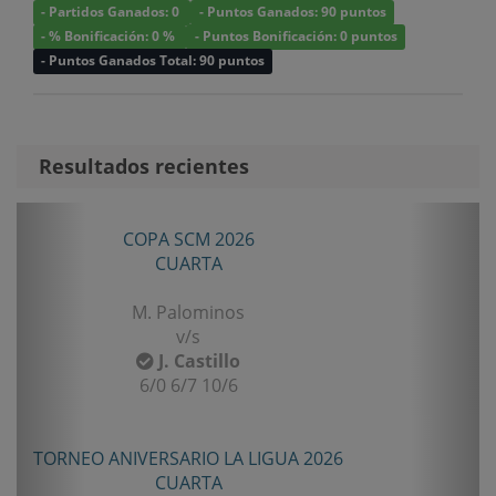
- Partidos Ganados: 0
- Puntos Ganados: 90 puntos
- % Bonificación: 0 %
- Puntos Bonificación: 0 puntos
- Puntos Ganados Total: 90 puntos
Resultados recientes
Anterior
Sigui
COPA SCM 2026
CUARTA
M. Palominos
v/s
J. Castillo
6/0 6/7 10/6
TORNEO ANIVERSARIO LA LIGUA 2026
CUARTA