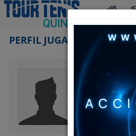
Inicio
Not
PERFIL JUGADOR
Jugador
Categoría
Edad
Club
Ranking DAMAS 
Estatura
Peso
Estilo Juego