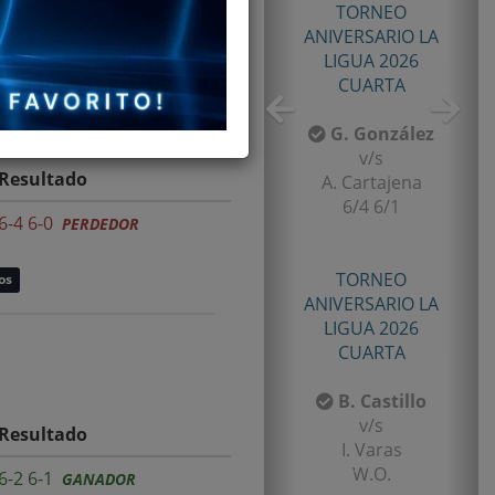
TORNEO
ANIVERSARIO LA
LIGUA 2026
CUARTA
G. González
v/s
Resultado
A. Cartajena
6/4 6/1
6-4 6-0
PERDEDOR
TORNEO
os
ANIVERSARIO LA
LIGUA 2026
CUARTA
B. Castillo
v/s
Resultado
I. Varas
W.O.
6-2 6-1
GANADOR