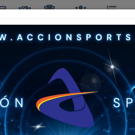
icias
TTQ
Torneos
Interclubes
Ranking
R
MERCEDES PéREZ CáNEPA
4º, 4ºDAM, 4º DOBLES
26 años
CLUB DE TENIS MUNDIAL LA CALERA
CUARTA
47º
Sin Info
Sin Info
Sin Info