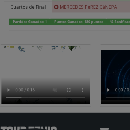
Cuartos de Final
MERCEDES PéREZ CáNEPA
- Partidos Ganados: 1
- Puntos Ganados: 180 puntos
- % Bonifica