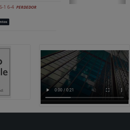
6-1 6-4
PERDEDOR
untos