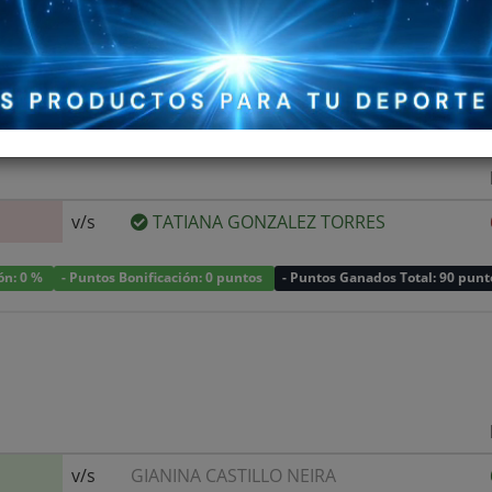
v/s
TATIANA GONZALEZ TORRES
ión: 0 %
- Puntos Bonificación: 0 puntos
- Puntos Ganados Total: 90 punt
v/s
GIANINA CASTILLO NEIRA