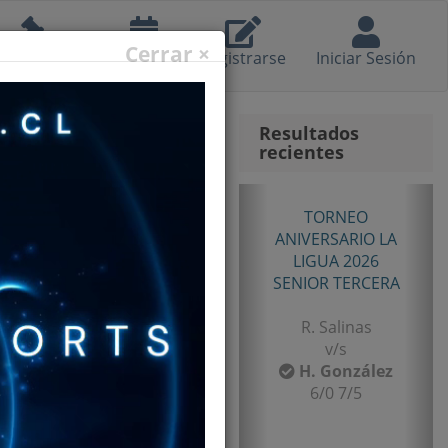
Cerrar ×
eglamento
Calendario
Registrarse
Iniciar Sesión
Resultados
recientes
Anterior
Sig
TORNEO
ANIVERSARIO LA
LIGUA 2026
SENIOR TERCERA
R. Salinas
v/s
H. González
6/0 7/5