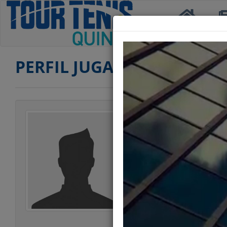
Inicio
Not
PERFIL JUGADOR
Jugador
Categoría
Edad
Club
Ranking PRIMERA
Ranking SEGUND
Ranking SENIOR
Estatura
Peso
Estilo Juego