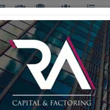
icias
TTQ
Torneos
Interclubes
Ranking
R
MIGUEL GáLVEZ ASTORGA
2º, 2ºS, 2º DOBLES
37 años
CLUB ESTUDIANTES QUILPUÉ
75º
A
14º
 SEGUNDA
113º
Sin Info
Sin Info
Sin Info