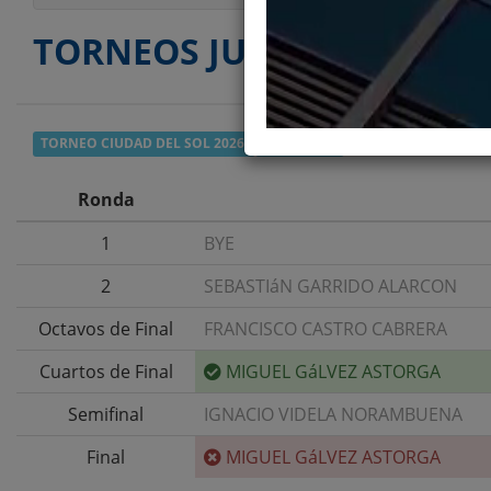
TORNEOS JUGADOS
TORNEO CIUDAD DEL SOL 2026
- SEGUNDA
Ronda
1
BYE
2
SEBASTIáN GARRIDO ALARCON
Octavos de Final
FRANCISCO CASTRO CABRERA
Cuartos de Final
MIGUEL GáLVEZ ASTORGA
Semifinal
IGNACIO VIDELA NORAMBUENA
Final
MIGUEL GáLVEZ ASTORGA