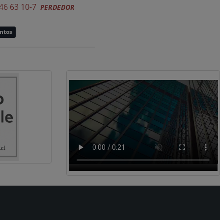
46 63 10-7
PERDEDOR
untos