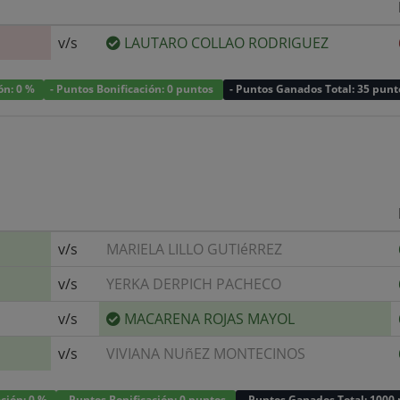
v/s
LAUTARO COLLAO RODRIGUEZ
ión: 0 %
- Puntos Bonificación: 0 puntos
- Puntos Ganados Total: 35 punt
v/s
MARIELA LILLO GUTIéRREZ
v/s
YERKA DERPICH PACHECO
v/s
MACARENA ROJAS MAYOL
v/s
VIVIANA NUñEZ MONTECINOS
ación: 0 %
- Puntos Bonificación: 0 puntos
- Puntos Ganados Total: 1000