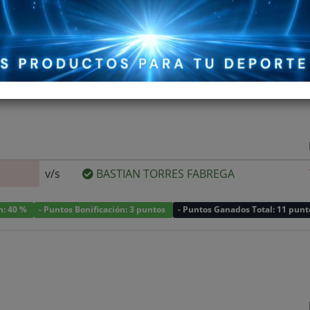
v/s
BASTIAN TORRES FABREGA
ón: 40 %
- Puntos Bonificación: 3 puntos
- Puntos Ganados Total: 11 punt