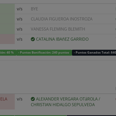
v/s
BYE
v/s
CLAUDIA FIGUEROA INOSTROZA
v/s
VANESSA FLEMING BLEMITH
v/s
CATALINA IBAñEZ GARRIDO
ción: 40 %
- Puntos Bonificación: 240 puntos
- Puntos Ganados Total: 84
IELA
v/s
ALEXANDER VERGARA OTáROLA
/
CHRISTIAN HIDALGO SEPULVEDA