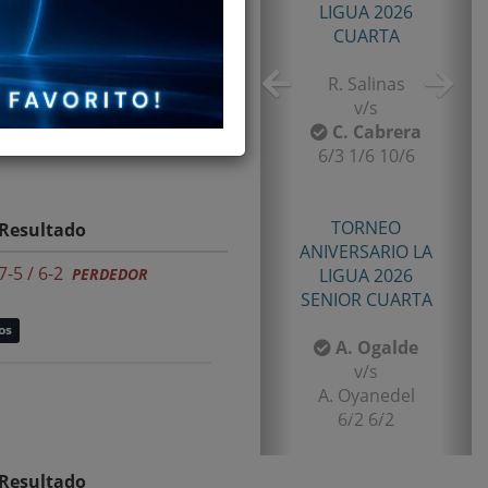
TORNEO TENIS TOUR
QUINTA 2026
PRIMERA
E. Castro
v/s
I. Rubiño
6-4/1-6/11-9
Resultado
TORNEO TENIS TOUR
7-5 / 6-2
QUINTA 2026
PERDEDOR
PRIMERA
os
F. Matamala
v/s
L. Palma
6-1/6-3
Resultado