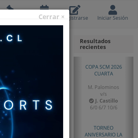
Cerrar ×
eglamento
Calendario
Registrarse
Iniciar Sesión
Resultados
recientes
Anterior
Sig
TORNEO
ANIVERSARIO LA
LIGUA 2026
SENIOR TERCERA
B. Castillo
v/s
F. Gomez
6/2 7/5