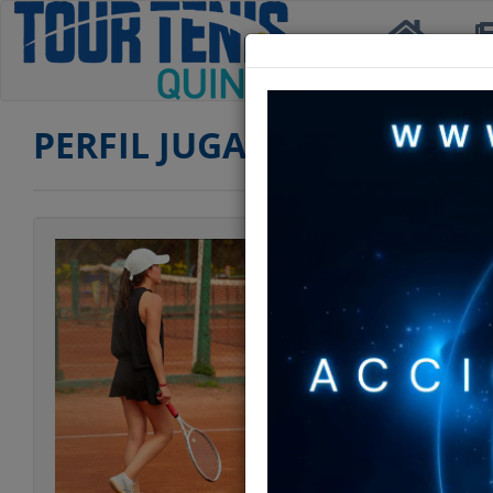
Inicio
Not
PERFIL JUGADOR
Jugador
Categoría
Edad
Club
Ranking CUARTA
Ranking DAMAS
Ranking DAMAS 
Ranking DOBLES 
Estatura
Peso
Estilo Juego