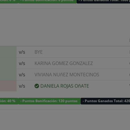
v/s
BYE
v/s
KARINA GOMEZ GONZALEZ
v/s
VIVIANA NUñEZ MONTECINOS
v/s
DANIELA ROJAS OñATE
ción: 40 %
- Puntos Bonificación: 120 puntos
- Puntos Ganados Total: 42