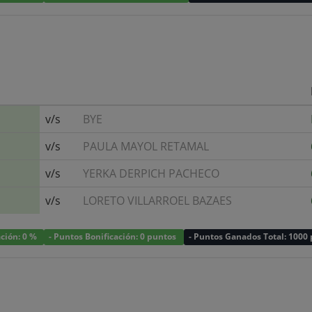
v/s
BYE
v/s
PAULA MAYOL RETAMAL
v/s
YERKA DERPICH PACHECO
v/s
LORETO VILLARROEL BAZAES
ación: 0 %
- Puntos Bonificación: 0 puntos
- Puntos Ganados Total: 1000