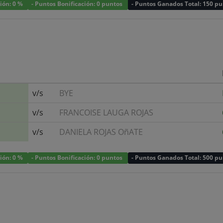
ción: 0 %
- Puntos Bonificación: 0 puntos
- Puntos Ganados Total: 150 p
v/s
BYE
v/s
FRANCOISE LAUGA ROJAS
v/s
DANIELA ROJAS OñATE
ción: 0 %
- Puntos Bonificación: 0 puntos
- Puntos Ganados Total: 500 p