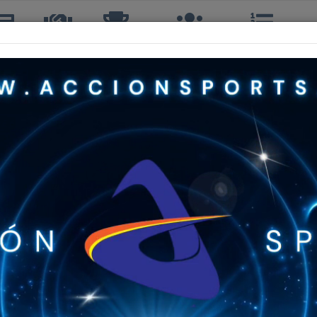
icias
TTQ
Torneos
Interclubes
Ranking
R
MACARENA ROJAS MAYOL
4º, 4ºS, 3ºDAM, 4º DOBLES
35 años
CLUB DE TENIS SAN JORGE
173º
60º
TERCERA
3º
CUARTA
31º
Sin Info
Sin Info
Sin Info