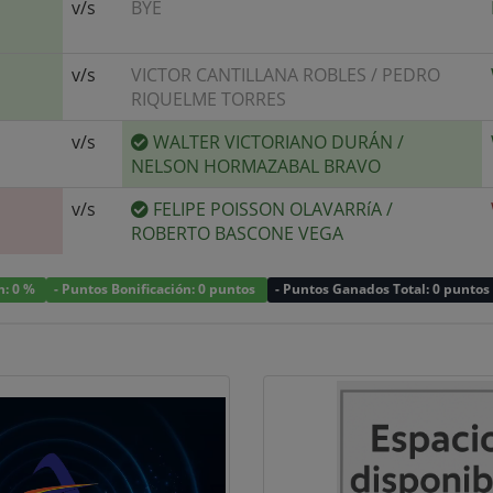
v/s
BYE
v/s
VICTOR CANTILLANA ROBLES
/
PEDRO
RIQUELME TORRES
v/s
WALTER VICTORIANO DURÁN
/
NELSON HORMAZABAL BRAVO
v/s
FELIPE POISSON OLAVARRíA
/
ROBERTO BASCONE VEGA
n: 0 %
- Puntos Bonificación: 0 puntos
- Puntos Ganados Total: 0 puntos