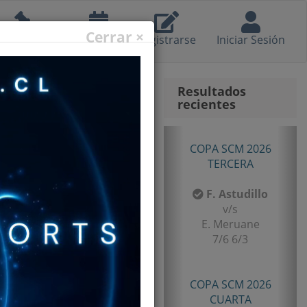
Cerrar ×
eglamento
Calendario
Registrarse
Iniciar Sesión
Resultados
recientes
Anterior
Sig
COPA SCM 2026
TERCERA
F. Astudillo
v/s
E. Meruane
7/6 6/3
COPA SCM 2026
CUARTA