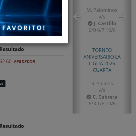
M. Palominos
v/s
J. Castillo
6/0 6/7 10/6
Resultado
TORNEO
ANIVERSARIO LA
62 60
PERDEDOR
LIGUA 2026
CUARTA
R. Salinas
os
v/s
C. Cabrera
6/3 1/6 10/6
Resultado