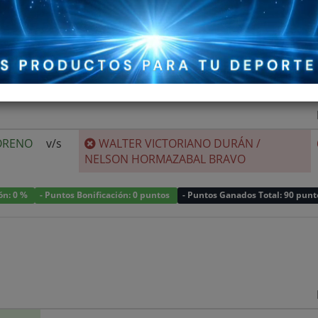
ORENO
v/s
WALTER VICTORIANO DURÁN
/
NELSON HORMAZABAL BRAVO
ión: 0 %
- Puntos Bonificación: 0 puntos
- Puntos Ganados Total: 90 punt