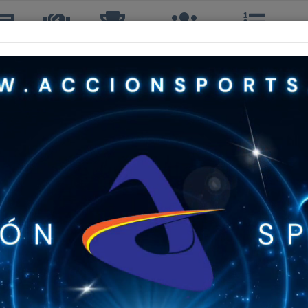
icias
TTQ
Torneos
Interclubes
Ranking
R
NELSON HORMAZABAL BRAVO
4º, 4ºS, 4º DOBLES
47 años
TOUR TENIS QUINTA
C
588º
CUARTA
191º
Sin Info
Sin Info
Sin Info