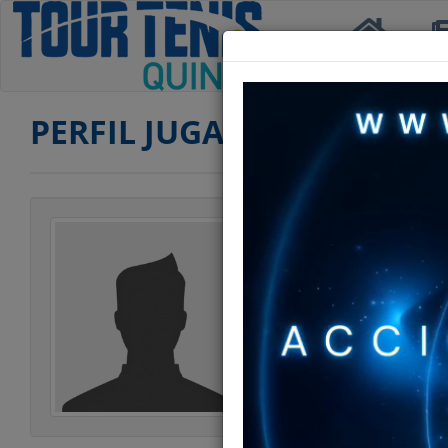
Inicio
Not
PERFIL JUGADOR
Jugador
Categoría
Edad
Club
Ranking DOBLES 
Ranking DOBLES 
Estatura
Peso
Estilo Juego