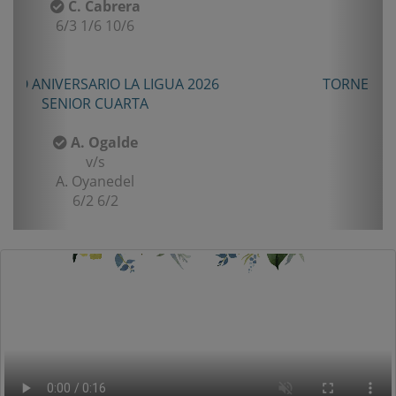
I. Rubiño
6-4/1-6/11-9
TORNEO TENIS TOUR QUINTA 2026
PRIMERA
F. Matamala
v/s
L. Palma
6-1/6-3