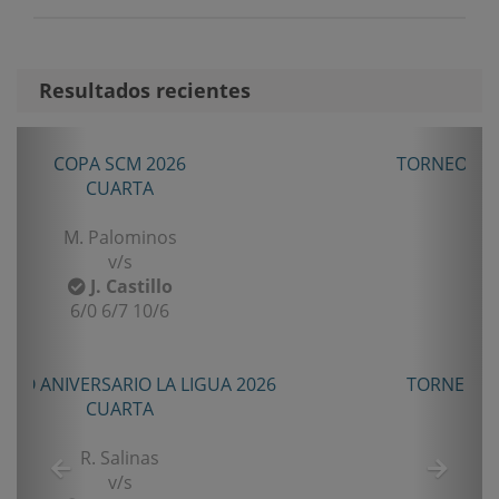
Resultados recientes
Anterior
Sigui
TORNEO ANIVERSARIO LA LIGUA 2026
SENIOR TERCERA
B. Castillo
v/s
F. Gomez
6/2 7/5
TORNEO TENIS TOUR QUINTA 2026
PRIMERA
E. Castro
v/s