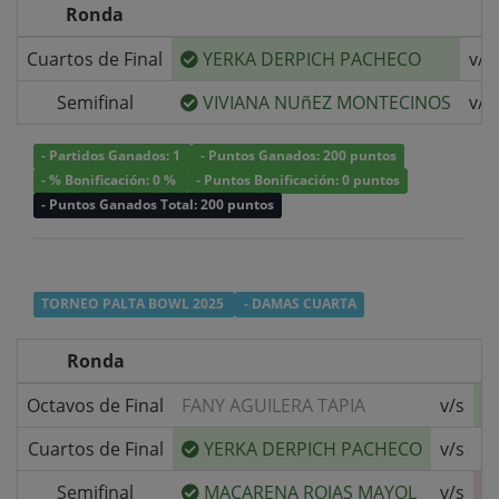
Ronda
Cuartos de Final
YERKA DERPICH PACHECO
v/s
Semifinal
VIVIANA NUñEZ MONTECINOS
v/s
- Partidos Ganados: 1
- Puntos Ganados: 200 puntos
- % Bonificación: 0 %
- Puntos Bonificación: 0 puntos
- Puntos Ganados Total: 200 puntos
TORNEO PALTA BOWL 2025
- DAMAS CUARTA
Ronda
Octavos de Final
FANY AGUILERA TAPIA
v/s
Cuartos de Final
YERKA DERPICH PACHECO
v/s
R
Semifinal
MACARENA ROJAS MAYOL
v/s