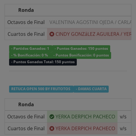
Ronda
Octavos de Final
VALENTINA AGOSTINI OJEDA
/
CARLA 
Cuartos de Final
CINDY GONZáLEZ AGUILERA
/
YERK
- Partidos Ganados: 1
- Puntos Ganados: 150 puntos
- % Bonificación: 0 %
- Puntos Bonificación: 0 puntos
- Puntos Ganados Total: 150 puntos
RETUCA OPEN 500 BY FRUTOTOS
- DAMAS CUARTA
Ronda
Octavos de Final
YERKA DERPICH PACHECO
v/s
N
Cuartos de Final
YERKA DERPICH PACHECO
v/s