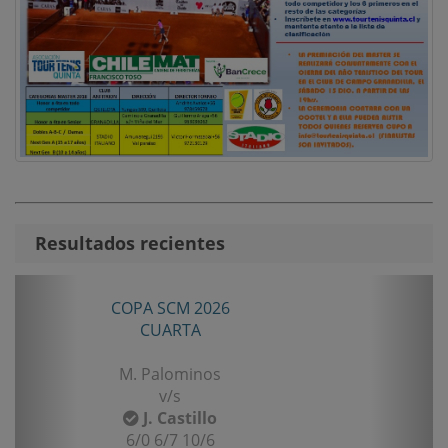
Resultados recientes
Anterior
Sigui
COPA SCM 2026
TORN
CUARTA
M. Palominos
v/s
J. Castillo
6/0 6/7 10/6