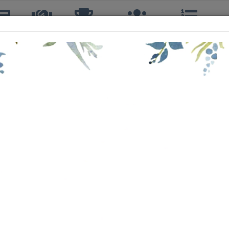
icias
TTQ
Torneos
Interclubes
Ranking
R
CRISTIAN RIVERA MARTINES
4º, 3ºS, 3º DOBLES
43 años
CLUB DE TENIS LIMACHE
253º
218º
TERCERA
72º
B
437º
C
26º
TERCERA
99º
CUARTA
71º