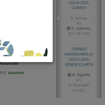
TORNEO TENIS TOUR
QUINTA 2026
PRIMERA
E. Castro
v/s
I. Rubiño
6-4/1-6/11-9
TORNEO TENIS TOUR
QUINTA 2026
Resultado
PRIMERA
BYE
GANADOR
F. Matamala
v/s
L. Palma
6-1/6-3