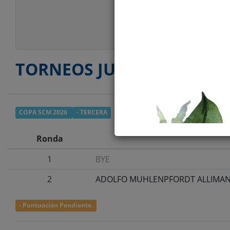
Estatura
Peso
Estilo Juego
TORNEOS JUGADOS
COPA SCM 2026
- TERCERA
Ronda
1
BYE
2
ADOLFO MUHLENPFORDT ALLIMA
- Puntuación Pendiente.