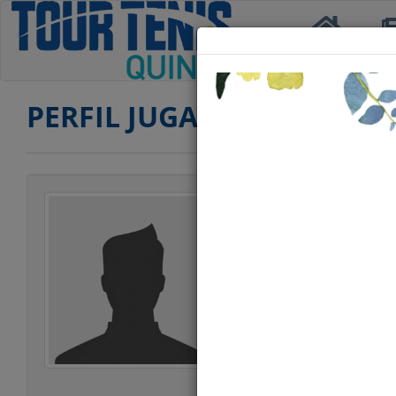
Inicio
Not
PERFIL JUGADOR
Jugador
Categoría
Edad
Club
Ranking TERCERA
Ranking CUARTA
Ranking SENIOR 
Ranking DOBLES 
Ranking DOBLES 
Ranking DOBLES 
Ranking DOBLES 