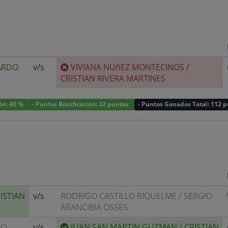
ARDO
v/s
VIVIANA NUñEZ MONTECINOS
/
CRISTIAN RIVERA MARTINES
ión: 40 %
- Puntos Bonificación: 32 puntos
- Puntos Ganados Total: 112 
ISTIAN
v/s
RODRIGO CASTILLO RIQUELME
/
SERGIO
ARANCIBIA OSSES
GO
v/s
JUAN SAN MARTIN GUZMAN
/
CRISTIAN