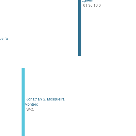
61 36 10 6
ueira
Jonathan S. Mosqueira
Montero
W.O.