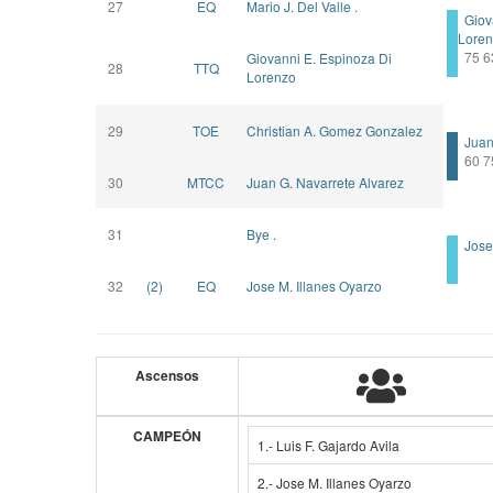
27
EQ
Mario J. Del Valle .
Giova
Lore
75 6
Giovanni E. Espinoza Di
28
TTQ
Lorenzo
29
TOE
Christian A. Gomez Gonzalez
Juan 
60 7
30
MTCC
Juan G. Navarrete Alvarez
31
Bye .
Jose 
32
(2)
EQ
Jose M. Illanes Oyarzo
Ascensos
CAMPEÓN
1.- Luis F. Gajardo Avila
2.- Jose M. Illanes Oyarzo