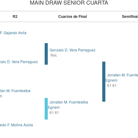
MAIN DRAW SENIOR CUARTA
R2
Cuartos de Final
Semifina
F. Gajardo Avila
Gonzalo D. Vera Parraguez
Ret.
lo D. Vera Parraguez
Jonatan M. Fuent
Egnem
61 61
an M. Fuentealba
m
Jonatan M. Fuentealba
Egnem
61 61
do F. Molina Azola