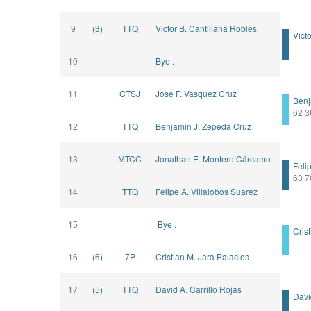
9
(3)
TTQ
Victor B. Cantillana Robles
Victo
10
Bye .
11
CTSJ
Jose F. Vasquez Cruz
Benja
62 36
12
TTQ
Benjamin J. Zepeda Cruz
13
MTCC
Jonathan E. Montero Cárcamo
Felip
63 7
14
TTQ
Felipe A. Villalobos Suarez
15
Bye .
Crist
16
(6)
7P
Cristian M. Jara Palacios
17
(5)
TTQ
David A. Carrillo Rojas
David