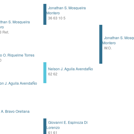
Jonathan S. Mosqueira
Montero
36 63 10 5
han S. Mosqueira
ero
 Ret.
Jonathan S. Mosq
Montero
W.O.
 O. Riquelme Torres
0
Nelson J. Aguila AvendaÑo
62 62
n J. Aguila AvendaÑo
A. Bravo Orellana
Giovanni E. Espinoza Di
Lorenzo
61 61