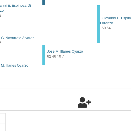
nni E. Espinoza Di
nzo
3
Giovanni E. Espin
Lorenzo
60 64
G. Navarrete Alvarez
5
Jose M. Illanes Oyarzo
62 46 10 7
M. Illanes Oyarzo