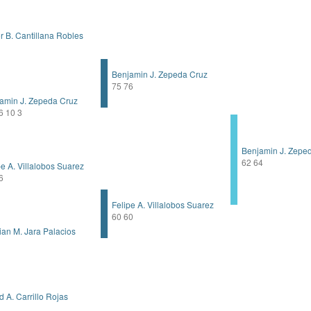
r B. Cantillana Robles
Benjamin J. Zepeda Cruz
75 76
min J. Zepeda Cruz
 10 3
Benjamin J. Zepe
62 64
e A. Villalobos Suarez
6
Felipe A. Villalobos Suarez
60 60
ian M. Jara Palacios
 A. Carrillo Rojas