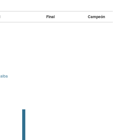
l
Final
Campeón
ealba