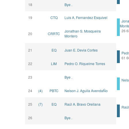
18
Bye .
19
CTQ
Luis A. Fernandez Esquivel
Jonat
Mont
26 63
Jonathan S. Mosqueira
20
CRRTC
Montero
21
EQ
Juan E. Devia Cortes
Pedro
61 6
22
LIM
Pedro O. Riquelme Torres
23
Bye .
Nelso
24
(4)
PBTC
Nelson J. Aguila AvendaÑo
25
(7)
EQ
Raúl A. Bravo Orellana
Raúl 
26
Bye .