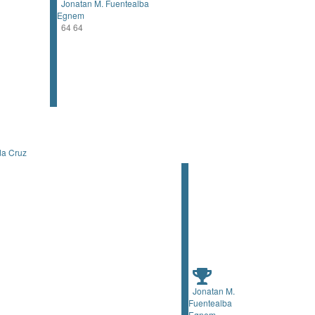
Jonatan M. Fuentealba
Egnem
64 64
da Cruz
Jonatan M.
Fuentealba
Egnem