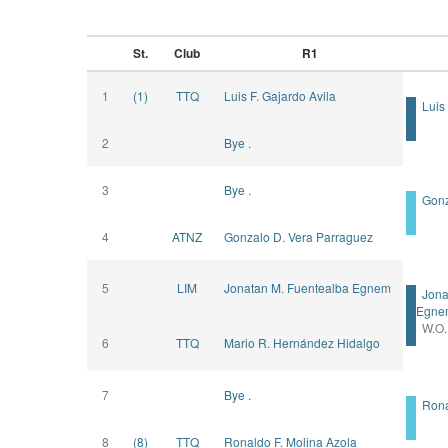
St.
Club
R1
1
(1)
TTQ
Luis F. Gajardo Avila
Luis 
2
Bye .
3
Bye .
Gonza
4
ATNZ
Gonzalo D. Vera Parraguez
5
LIM
Jonatan M. Fuentealba Egnem
Jonat
Egne
W.O.
6
TTQ
Mario R. Hernández Hidalgo
7
Bye .
Ronal
8
(8)
TTQ
Ronaldo F. Molina Azola