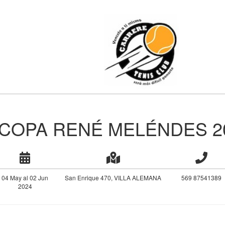
COPA RENÉ MELÉNDES 2
04 May al 02 Jun
San Enrique 470, VILLA ALEMANA
569 87541389
2024